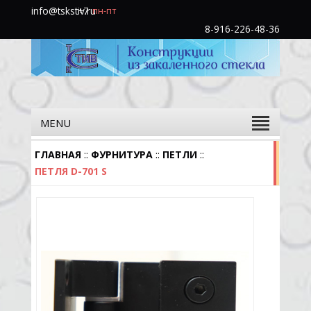
info@tskstiv.ru
+7
пн-пт
(985)
8-916-226-48-36
760-
31-
48
MENU
::
::
::
ГЛАВНАЯ
ФУРНИТУРА
ПЕТЛИ
ПЕТЛЯ D-701 S