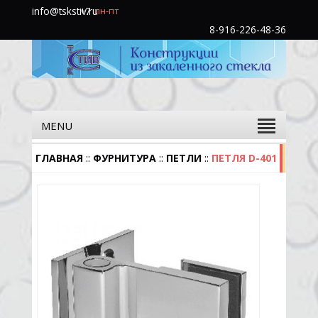
info@tskstiv.ru
+7
пн-пт
(985)
8-916-226-48-36
760-
31-
48
MENU
::
::
::
ГЛАВНАЯ
ФУРНИТУРА
ПЕТЛИ
ПЕТЛЯ D-401