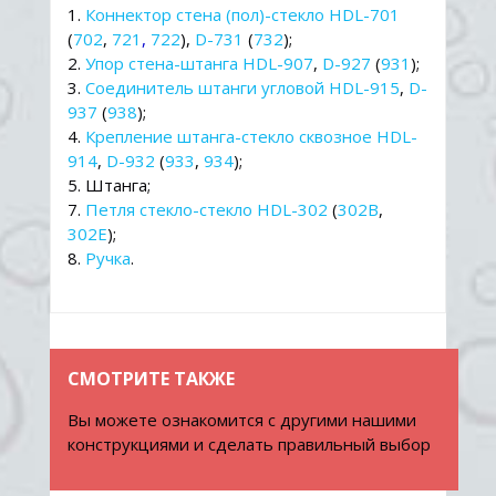
1.
Коннектор стена (пол)-стекло HDL-701
(
702
,
721
,
722
),
D-731
(
732
);
2.
Упор стена-штанга HDL-907
,
D-927
(
931
)
;
3.
Соединитель штанги угловой HDL-915
,
D-
937
(
938
);
4.
Крепление штанга-стекло сквозное HDL-
914
,
D-932
(
93
3
,
934
);
5. Штанга;
7.
Петля стекло-стекло HDL-302
(
302B
,
302Е
)
;
8.
Ручка
.
СМОТРИТЕ ТАКЖЕ
Вы можете ознакомится с другими нашими
конструкциями и сделать правильный выбор