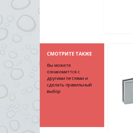
СМОТРИТЕ ТАКЖЕ
Вы можете
ознакомиттся с
другими петлями и
сделать правильный
выбор