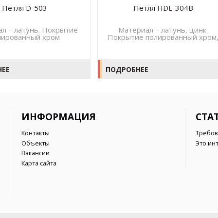
Петля D-503
Петля HDL-304B
л – латунь. Покрытие
Материал – латунь, цинк.
лированный хром
Покрытие полированный хром
хром матовый, покрытие под
золото
НЕЕ
ПОДРОБНЕЕ
ИНФОРМАЦИЯ
СТА
Контакты
Требов
Объекты
Это ин
Вакансии
Карта сайта