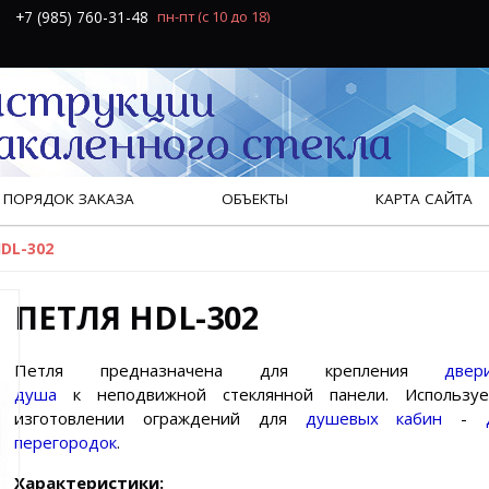
+7 (985) 760-31-48
пн-пт
(с 10 до 18)
ПОРЯДОК ЗАКАЗА
ОБЪЕКТЫ
КАРТА САЙТА
DL-302
ПЕТЛЯ HDL-302
Петля предназначена для крепления
две
душа
к неподвижной стеклянной панели
. Использу
изготовлении ограждений для
душевых кабин
-
перегородок
.
Характеристики: