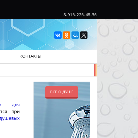
8-916-226-48-36
КОНТАКТЫ
ВСЕ О ДУШЕ
ри для
ется при
душевых