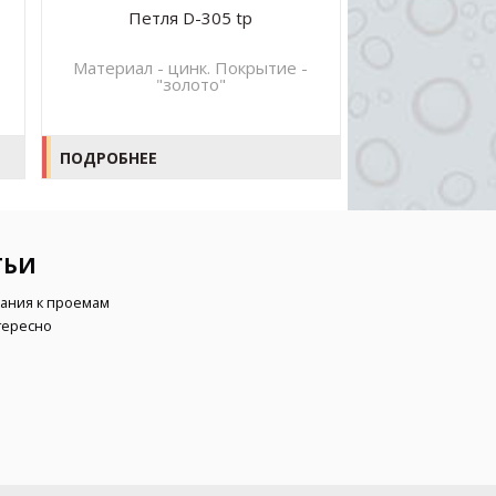
Петля D-305 tp
Петл
Материал - цинк. Покрытие -
Материал – л
,
"золото"
полиров
ПОДРОБНЕЕ
ПОДРОБНЕЕ
ТЬИ
ания к проемам
тересно