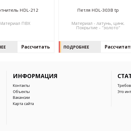
отнитель HDL-212
Петля HDL-303B tp
Материал ПВХ
Материал - латунь, цинк.
Покрытие - "золото"
Рассчитать
Рассчитат
НЕЕ
ПОДРОБНЕЕ
ИНФОРМАЦИЯ
СТА
Контакты
Требов
Объекты
Это ин
Вакансии
Карта сайта