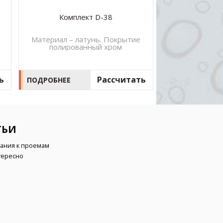
Комплект D-38
Экран (штор
двумя стекл
(5-
Материал – латунь. Покрытие
Стекло 8, 10
полированный хром
(прозрачн
сатинато, 
ь
Рассчитать
ПОДРОБНЕЕ
ПОДРОБНЕЕ
ТЬИ
ания к проемам
тересно