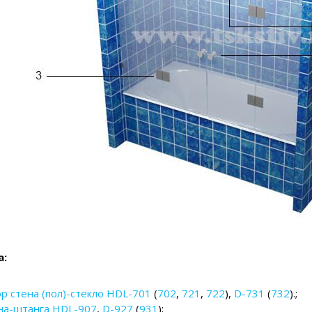
а:
р стена (пол)-стекло HDL-701
(
702
,
721
,
722
),
D-731
(
732
).
;
на-штанга HDL-907
,
D-927
(
931
);