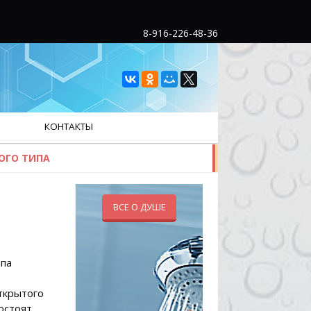
8-916-226-48-36
КОНТАКТЫ
ОГО ТИПА
ВСЕ О ДУШЕ
ипа
ткрытого
остоят