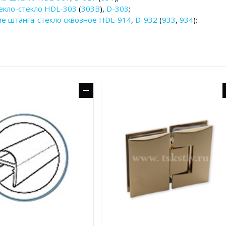
екло-стекло HDL-303
(
303B
),
D-303
;
е штанга-стекло сквозное HDL-914
,
D-932
(
933
,
934
);