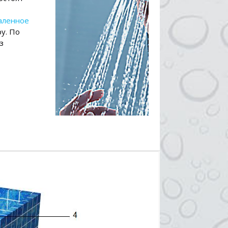
аленное
у. По
з