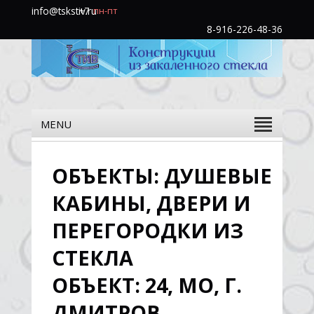
info@tskstiv.ru
+7
пн-пт
(985)
8-916-226-48-36
760-
31-
48
MENU
ОБЪЕКТЫ: ДУШЕВЫЕ
КАБИНЫ, ДВЕРИ И
ПЕРЕГОРОДКИ ИЗ
СТЕКЛА
ОБЪЕКТ: 24, МО, Г.
ДМИТРОВ