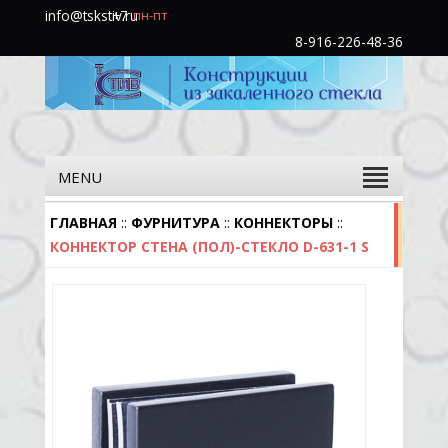
info@tskstiv.ru
+7
пн-пт
(985)
8-916-226-48-36
760-
31-
48
MENU
::
::
::
ГЛАВНАЯ
ФУРНИТУРА
КОННЕКТОРЫ
КОННЕКТОР СТЕНА (ПОЛ)-СТЕКЛО D-631-1 S