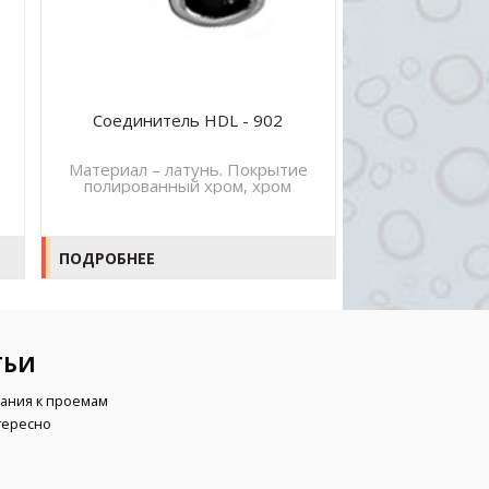
Соединитель HDL - 902
е
Материал – латунь. Покрытие
полированный хром, хром
матовый, покрытие под золото
ПОДРОБНЕЕ
ТЬИ
ания к проемам
тересно