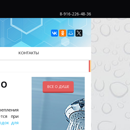
8-916-226-48-36
КОНТАКТЫ
ЛО
ВСЕ О ДУШЕ
епления
ется при
одок для