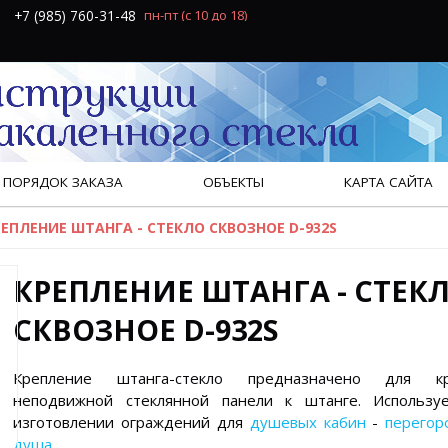
+7 (985) 760-31-48
пн-пт
(с 10 до 18)
ПОРЯДОК ЗАКАЗА
ОБЪЕКТЫ
КАРТА САЙТА
РЕПЛЕНИЕ ШТАНГА - СТЕКЛО СКВОЗНОЕ D-932S
КРЕПЛЕНИЕ ШТАНГА - СТЕК
СКВОЗНОЕ D-932S
Крепление штанга-стекло предназначено для кр
неподвижной стеклянной панели к штанге. Использу
изготовлении ограждений для
душевых кабин
-
перегор
душа
.