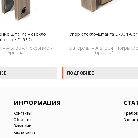
ние штанга - стекло
Упор стекло-штанга D-931A br
квозное D-932br
 – AISI 304. Покрытие -
Материал – AISI 304. Покрыти
"бронза"
"бронза"
НЕЕ
ПОДРОБНЕЕ
ИНФОРМАЦИЯ
СТА
Контакты
Требов
Объекты
Это ин
Вакансии
Карта сайта