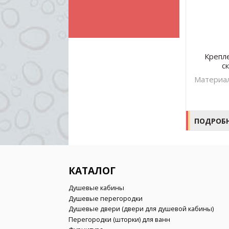
кло
Упор стекло-штанга D-931A s
Крепле
с
рытие
Материал – AISI 304. Цвет -
Материал
м
черный
ПОДРОБНЕЕ
ПОДРОБ
КАТАЛОГ
Душевые кабины
Душевые перегородки
Душевые двери (двери для душевой кабины)
Перегородки (шторки) для ванн