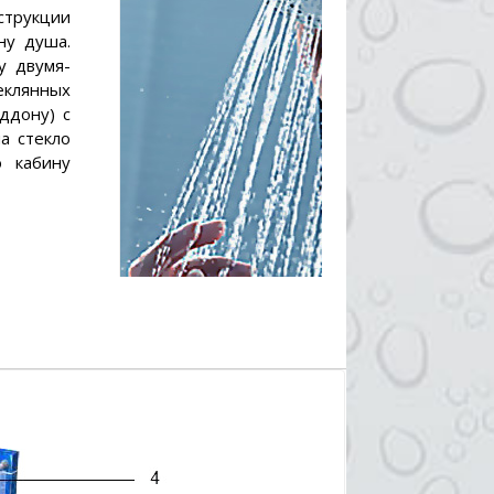
струкции
ну душа.
у двумя-
еклянных
ддону) с
а стекло
ю кабину