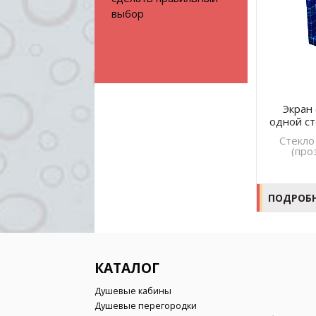
выбор
Экран (шторка) для душа с
Экран 
двумя стеклянными панелями
одной ст
(2-й вид)
Стекло 8, 10 мм, закаленное
Стекло
(прозрачное, оптивайт,
(про
сатинато, серое, бронза)
сатин
Рассчитать
ПОДРОБНЕЕ
ПОДРОБ
КАТАЛОГ
Душевые кабины
Душевые перегородки