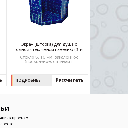
Экран (шторка) для душа с
Экран (штор
одной стеклянной панелью (3-й
двумя стекл
вид)
(1-
Стекло 8, 10 мм, закаленное
Стекло 8, 10
(прозрачное, оптивайт,
(прозрачн
сатинато, серое, бронза)
сатинато, 
ь
Рассчитать
ПОДРОБНЕЕ
ПОДРОБНЕЕ
ТЬИ
ания к проемам
тересно