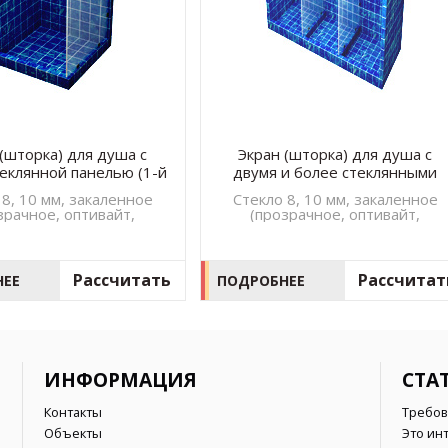
(шторка) для душа с
Экран (шторка) для душа с
еклянной панелью (1-й
двумя и более стеклянными
вид)
панелямии (2-й вид)
 8, 10 мм, закаленное
Стекло 8, 10 мм, закаленное
зрачное, оптивайт,
(прозрачное, оптивайт,
ато, серое, бронза)
сатинато, серое, бронза)
Рассчитать
Рассчитат
НЕЕ
ПОДРОБНЕЕ
ИНФОРМАЦИЯ
СТА
Контакты
Требов
Объекты
Это ин