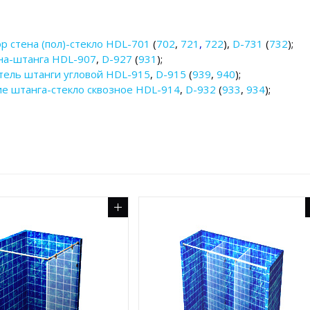
р стена (пол)-стекло HDL-701
(
702
,
721
,
722
),
D-731
(
732
);
на-штанга HDL-907
,
D-927
(
931
);
тель штанги угловой HDL-915
,
D-915
(
939
,
940
);
е штанга-стекло сквозное HDL-914
,
D-932
(
933
,
934
);