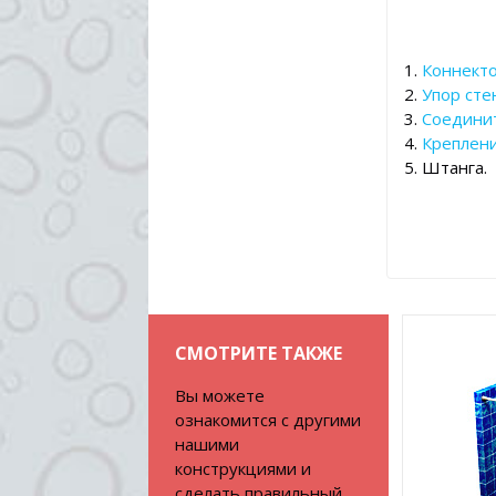
1.
Коннекто
2.
Упор сте
3.
Соедини
4.
Креплени
5. Штанга.
СМОТРИТЕ ТАКЖЕ
Вы можете
ознакомится с другими
нашими
конструкциями и
сделать правильный