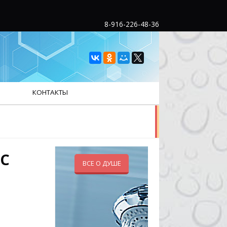
8-916-226-48-36
КОНТАКТЫ
 С
ВСЕ О ДУШЕ